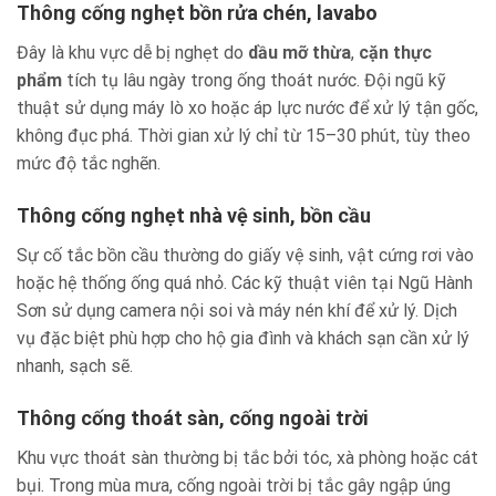
Thông cống nghẹt bồn rửa chén, lavabo
Đây là khu vực dễ bị nghẹt do
dầu mỡ thừa
,
cặn thực
phẩm
tích tụ lâu ngày trong ống thoát nước. Đội ngũ kỹ
thuật sử dụng máy lò xo hoặc áp lực nước để xử lý tận gốc,
không đục phá. Thời gian xử lý chỉ từ 15–30 phút, tùy theo
mức độ tắc nghẽn.
Thông cống nghẹt nhà vệ sinh, bồn cầu
Sự cố tắc bồn cầu thường do giấy vệ sinh, vật cứng rơi vào
hoặc hệ thống ống quá nhỏ. Các kỹ thuật viên tại Ngũ Hành
Sơn sử dụng camera nội soi và máy nén khí để xử lý. Dịch
vụ đặc biệt phù hợp cho hộ gia đình và khách sạn cần xử lý
nhanh, sạch sẽ.
Thông cống thoát sàn, cống ngoài trời
Khu vực thoát sàn thường bị tắc bởi tóc, xà phòng hoặc cát
bụi. Trong mùa mưa, cống ngoài trời bị tắc gây ngập úng