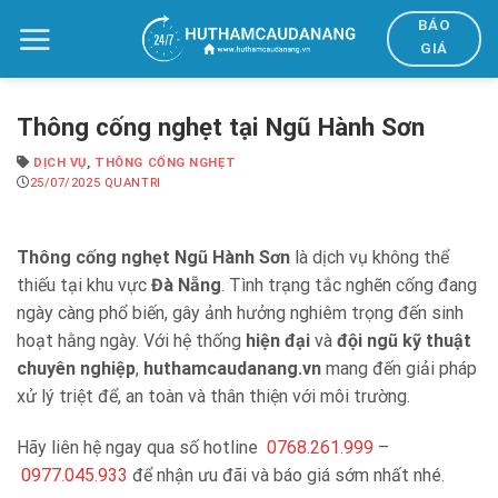
Bỏ
BÁO
qua
GIÁ
nội
dung
Thông cống nghẹt tại Ngũ Hành Sơn
DỊCH VỤ
,
THÔNG CỐNG NGHẸT
25/07/2025
QUANTRI
Thông cống nghẹt Ngũ Hành Sơn
là dịch vụ không thể
thiếu tại khu vực
Đà Nẵng
. Tình trạng tắc nghẽn cống đang
ngày càng phổ biến, gây ảnh hưởng nghiêm trọng đến sinh
hoạt hằng ngày. Với hệ thống
hiện đại
và
đội ngũ kỹ thuật
chuyên nghiệp
,
huthamcaudanang.vn
mang đến giải pháp
xử lý triệt để, an toàn và thân thiện với môi trường.
Hãy liên hệ ngay qua số hotline
0768.261.999
–
0977.045.933
để nhận ưu đãi và báo giá sớm nhất nhé.