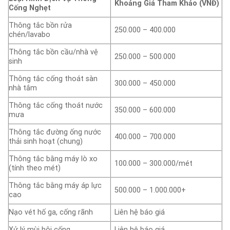
Khoảng Giá Tham Khảo (VNĐ)
Cống Nghẹt
Thông tắc bồn rửa
250.000 – 400.000
chén/lavabo
Thông tắc bồn cầu/nhà vệ
250.000 – 500.000
sinh
Thông tắc cống thoát sàn
300.000 – 450.000
nhà tắm
Thông tắc cống thoát nước
350.000 – 600.000
mưa
Thông tắc đường ống nước
400.000 – 700.000
thải sinh hoạt (chung)
Thông tắc bằng máy lò xo
100.000 – 300.000/mét
(tính theo mét)
Thông tắc bằng máy áp lực
500.000 – 1.000.000+
cao
Nạo vét hố ga, cống rãnh
Liên hệ báo giá
Xử lý mùi hôi cống
Liên hệ báo giá