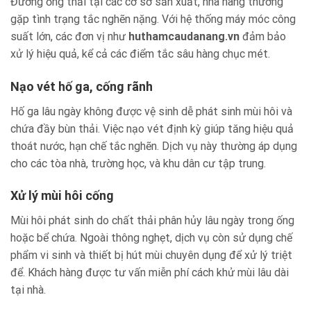
Đường ống thải tại các cơ sở sản xuất, nhà hàng thường
gặp tình trạng tắc nghẽn nặng. Với hệ thống máy móc công
suất lớn, các đơn vị như
huthamcaudanang.vn
đảm bảo
xử lý hiệu quả, kể cả các điểm tắc sâu hàng chục mét.
Nạo vét hố ga, cống rãnh
Hố ga lâu ngày không được vệ sinh dễ phát sinh mùi hôi và
chứa đầy bùn thải. Việc nạo vét định kỳ giúp tăng hiệu quả
thoát nước, hạn chế tắc nghẽn. Dịch vụ này thường áp dụng
cho các tòa nhà, trường học, và khu dân cư tập trung.
Xử lý mùi hôi cống
Mùi hôi phát sinh do chất thải phân hủy lâu ngày trong ống
hoặc bể chứa. Ngoài thông nghẹt, dịch vụ còn sử dụng chế
phẩm vi sinh và thiết bị hút mùi chuyên dụng để xử lý triệt
để. Khách hàng được tư vấn miễn phí cách khử mùi lâu dài
tại nhà.