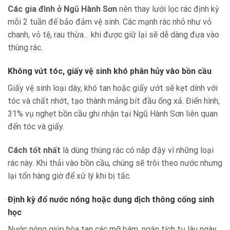
Các gia đình ở Ngũ Hành Sơn
nên thay lưới lọc rác định kỳ
mỗi 2 tuần để bảo đảm vệ sinh. Các mạnh rác nhỏ như vỏ
chanh, vỏ tệ, rau thừa… khi được giữ lại sẽ dễ dàng đưa vào
thùng rác.
Không vứt tóc, giấy vệ sinh khó phân hủy vào bồn cầu
Giấy vệ sinh loại dày, khó tan hoặc giấy ướt sẽ kẹt dính với
tóc và chất nhớt, tạo thành mảng bít đầu ống xả. Điển hình,
31% vụ nghẹt bồn cầu ghi nhận tại Ngũ Hành Sơn liên quan
đến tóc và giấy.
Cách tốt nhất
là dùng thùng rác có nắp đậy vì những loại
rác này. Khi thải vào bồn cầu, chúng sẽ trôi theo nước nhưng
lại tổn hàng giờ để xử lý khi bị tắc.
Định kỳ đổ nước nóng hoặc dung dịch thông cống sinh
học
Nước nóng giúp hòa tan các mỡ bám, ngăn tích tụ lâu ngày.