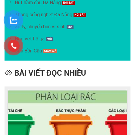
Hút hầm cầu Đà Nẵng
Thông cống nghẹt Đà Nẵng
Xử lý, chuyển bùn vi sinh
Nạo vét hố ga
Sửa Bồn Cầu
BÀI VIẾT ĐỌC NHIỀU