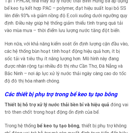
Tại TP.HCM, nhà máy xử lý nước thải Bình Hưng đã áp dụng
bể keo tụ kết hợp PAC – polymer, đạt hiệu suất loại bỏ SS
lên đến 93% và giảm nồng độ E.coli xuống dưới ngưỡng quy
định. Điều này giúp hệ thống giảm thiểu tình trạng quá tải
vào mùa mưa – thời điểm lưu lượng nước tăng đột biến.
Hơn nữa, với khả năng kiểm soát ổn định lượng cặn đầu vào,
các hệ thống bùn hoạt tính hoạt động hiệu quả hơn, ít bị
sốc tải và tiêu thụ ít năng lượng hơn. Mô hình này đang
được nhân rộng tại nhiều đô thị như Cần Thơ, Đà Nẵng và
Bắc Ninh – nơi áp lực xử lý nước thải ngày càng cao do tốc
độ đô thị hóa nhanh chóng.
Các thiết bị phụ trợ trong bể keo tụ tạo bông
Thiết bị hỗ trợ xử lý nước thải bền bỉ và hiệu quả
đóng vai
trò then chốt trong hoạt động ổn định của bể.
Trong hệ thống
bể keo tụ tạo bông
, thiết bị phụ trợ không