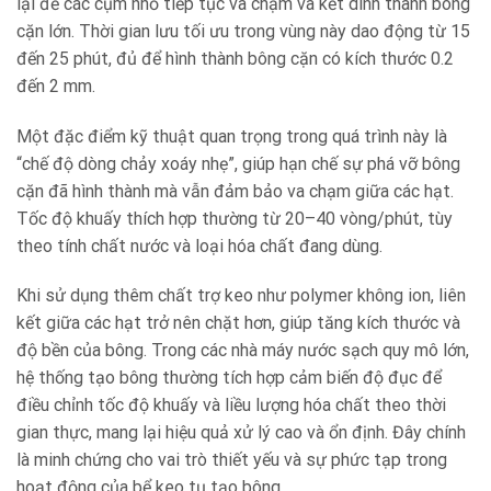
lại để các cụm nhỏ tiếp tục va chạm và kết dính thành bông
cặn lớn. Thời gian lưu tối ưu trong vùng này dao động từ 15
đến 25 phút, đủ để hình thành bông cặn có kích thước 0.2
đến 2 mm.
Một đặc điểm kỹ thuật quan trọng trong quá trình này là
“chế độ dòng chảy xoáy nhẹ”, giúp hạn chế sự phá vỡ bông
cặn đã hình thành mà vẫn đảm bảo va chạm giữa các hạt.
Tốc độ khuấy thích hợp thường từ 20–40 vòng/phút, tùy
theo tính chất nước và loại hóa chất đang dùng.
Khi sử dụng thêm chất trợ keo như polymer không ion, liên
kết giữa các hạt trở nên chặt hơn, giúp tăng kích thước và
độ bền của bông. Trong các nhà máy nước sạch quy mô lớn,
hệ thống tạo bông thường tích hợp cảm biến độ đục để
điều chỉnh tốc độ khuấy và liều lượng hóa chất theo thời
gian thực, mang lại hiệu quả xử lý cao và ổn định. Đây chính
là minh chứng cho vai trò thiết yếu và sự phức tạp trong
hoạt động của bể keo tụ tạo bông.