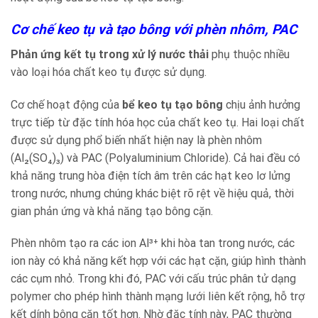
Cơ chế keo tụ và tạo bông với phèn nhôm, PAC
Phản ứng kết tụ trong xử lý nước thải
phụ thuộc nhiều
vào loại hóa chất keo tụ được sử dụng.
Cơ chế hoạt động của
bể keo tụ tạo bông
chịu ảnh hưởng
trực tiếp từ đặc tính hóa học của chất keo tụ. Hai loại chất
được sử dụng phổ biến nhất hiện nay là phèn nhôm
(Al₂(SO₄)₃) và PAC (Polyaluminium Chloride). Cả hai đều có
khả năng trung hòa điện tích âm trên các hạt keo lơ lửng
trong nước, nhưng chúng khác biệt rõ rệt về hiệu quả, thời
gian phản ứng và khả năng tạo bông cặn.
Phèn nhôm tạo ra các ion Al³⁺ khi hòa tan trong nước, các
ion này có khả năng kết hợp với các hạt cặn, giúp hình thành
các cụm nhỏ. Trong khi đó, PAC với cấu trúc phân tử dạng
polymer cho phép hình thành mạng lưới liên kết rộng, hỗ trợ
kết dính bông cặn tốt hơn. Nhờ đặc tính này, PAC thường