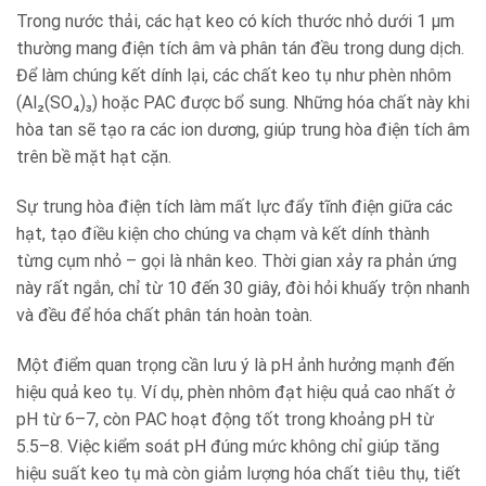
Trong nước thải, các hạt keo có kích thước nhỏ dưới 1 µm
thường mang điện tích âm và phân tán đều trong dung dịch.
Để làm chúng kết dính lại, các chất keo tụ như phèn nhôm
(Al₂(SO₄)₃) hoặc PAC được bổ sung. Những hóa chất này khi
hòa tan sẽ tạo ra các ion dương, giúp trung hòa điện tích âm
trên bề mặt hạt cặn.
Sự trung hòa điện tích làm mất lực đẩy tĩnh điện giữa các
hạt, tạo điều kiện cho chúng va chạm và kết dính thành
từng cụm nhỏ – gọi là nhân keo. Thời gian xảy ra phản ứng
này rất ngắn, chỉ từ 10 đến 30 giây, đòi hỏi khuấy trộn nhanh
và đều để hóa chất phân tán hoàn toàn.
Một điểm quan trọng cần lưu ý là pH ảnh hưởng mạnh đến
hiệu quả keo tụ. Ví dụ, phèn nhôm đạt hiệu quả cao nhất ở
pH từ 6–7, còn PAC hoạt động tốt trong khoảng pH từ
5.5–8. Việc kiểm soát pH đúng mức không chỉ giúp tăng
hiệu suất keo tụ mà còn giảm lượng hóa chất tiêu thụ, tiết