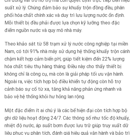
chỉ đóng vai trò hỗ trợ mà còn quyết định trực tiếp đến hiệu
suất xử lý. Chúng đảm bảo sự khuấy trộn đồng đều, phân
phối hóa chất chính xác và duy trì lưu lượng nước ổn định.
Mỗi thiết bị đều phải được lựa chọn kỹ lưỡng theo đặc
điểm nguồn nước và quy mô nhà máy.
Theo khảo sát từ 58 trạm xử lý nước công nghiệp tại miền
Nam, có tới 91% nhà máy sử dụng hệ thống khuấy trộn cánh
chậm kết hợp cảm biến pH, giúp tiết kiệm đến 22% lượng
hóa chất tiêu thụ hàng tháng. Điều này cho thấy thiết bị
không chỉ là công cụ, mà còn là giải pháp tối ưu vận hành.
Ngoài ra, việc tích hợp bộ điều khiển tự động còn hỗ trợ
cảnh báo sự cố từ xa, tăng khả năng phản ứng nhanh và
bảo vệ hệ thống khỏi hư hỏng lan rộng.
Một đặc điểm ít ai chú ý là các bể hiện đại còn tích hợp bộ
ghi dữ liệu hoạt động 24/7. Các thông số như tốc độ khuấy,
nhiệt độ nước, áp suất bơm được lưu trữ giúp truy xuất dữ
liệu phục vụ phân tích, đánh giá hiệu quả vận hành và bảo trì