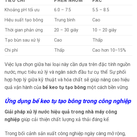
TIÊU CHÍ
PHÈN NHÔM
PAC
Khoảng pH tối ưu
6.0 – 7.5
5.5 – 8.5
Hiệu suất tạo bông
Trung bình
Cao
Thời gian phản ứng
20 – 30 giây
10 – 20 giây
Tạo bùn sau xử lý
Cao
Thấp
Chi phí
Thấp
Cao hơn 10–15%
Việc lựa chọn giữa hai loại này cần dựa trên đặc tính nguồn
nước, mục tiêu xử lý và ngân sách đầu tư cụ thể. Sự phối
hợp hợp lý giữa kỹ thuật và hóa chất sẽ giúp nâng cao hiệu
quả vận hành của
bể keo tụ tạo bông
một cách bền vững.
Ứng dụng bể keo tụ tạo bông trong công nghiệp
Giải pháp xử lý nước hiệu quả trong nhà máy công
nghiệp
giúp cải thiện chất lượng xả thải đáng kể.
Trong bối cảnh sản xuất công nghiệp ngày càng mở rộng,