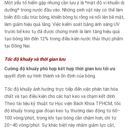
Một yếu tố hiếm gặp nhưng cần lưu ý là *mật độ vi khuẩn dị
dưỡng* trong nước đầu vào. Những sinh vật này có thể làm
biến đổi cấu trúc bông, khiến bông bị rỗng và nổi lên bề mặt,
làm giảm hiệu quả lắng. Việc kiểm soát bằng ánh sáng UV
trước bể keo tụ đã được chứng minh là làm tăng hiệu quả
tạo bông lên đến 12% trong điều kiện nước thải thực phẩm
tại Đồng Nai.
Tốc độ khuấy và thời gian lưu
Cường độ khuấy phù hợp kết hợp thời gian lưu tối ưu
quyết định sự hình thành và ổn định của bông.
Tốc độ khuấy ảnh hưởng trực tiếp đến việc phân tán hóa
chất và tạo điều kiện cho các hạt keo va chạm kết dính.
Theo tài liệu kỹ thuật từ Học viện Bách Khoa TP.HCM, tốc
độ khuấy trong giai đoạn keo tụ thường dao động từ 60–
100 vòng/phút, trong khi tạo bông cần chậm hơn, chỉ từ
20–40 vòng/phút. Sự khác biệt này nhằm giảm lực cắt,