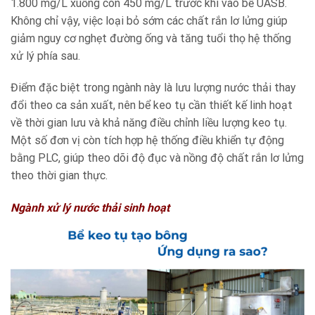
1.800 mg/L xuống còn 450 mg/L trước khi vào bể UASB.
Không chỉ vậy, việc loại bỏ sớm các chất rắn lơ lửng giúp
giảm nguy cơ nghẹt đường ống và tăng tuổi thọ hệ thống
xử lý phía sau.
Điểm đặc biệt trong ngành này là lưu lượng nước thải thay
đổi theo ca sản xuất, nên bể keo tụ cần thiết kế linh hoạt
về thời gian lưu và khả năng điều chỉnh liều lượng keo tụ.
Một số đơn vị còn tích hợp hệ thống điều khiển tự động
bằng PLC, giúp theo dõi độ đục và nồng độ chất rắn lơ lửng
theo thời gian thực.
Ngành xử lý nước thải sinh hoạt