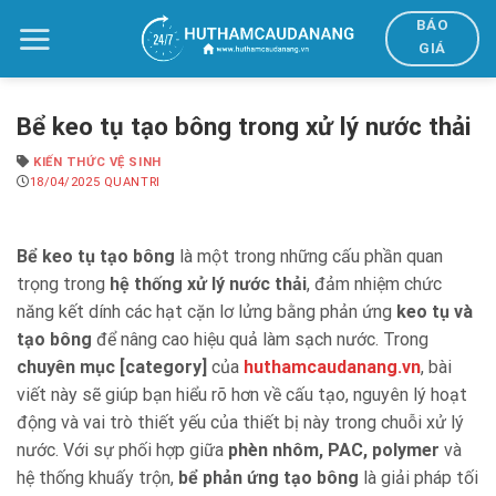
Bỏ
BÁO
qua
GIÁ
nội
dung
Bể keo tụ tạo bông trong xử lý nước thải
KIẾN THỨC VỆ SINH
18/04/2025
QUANTRI
Bể keo tụ tạo bông
là một trong những cấu phần quan
trọng trong
hệ thống xử lý nước thải
, đảm nhiệm chức
năng kết dính các hạt cặn lơ lửng bằng phản ứng
keo tụ và
tạo bông
để nâng cao hiệu quả làm sạch nước. Trong
chuyên mục [category]
của
huthamcaudanang.vn
, bài
viết này sẽ giúp bạn hiểu rõ hơn về cấu tạo, nguyên lý hoạt
động và vai trò thiết yếu của thiết bị này trong chuỗi xử lý
nước. Với sự phối hợp giữa
phèn nhôm, PAC, polymer
và
hệ thống khuấy trộn,
bể phản ứng tạo bông
là giải pháp tối