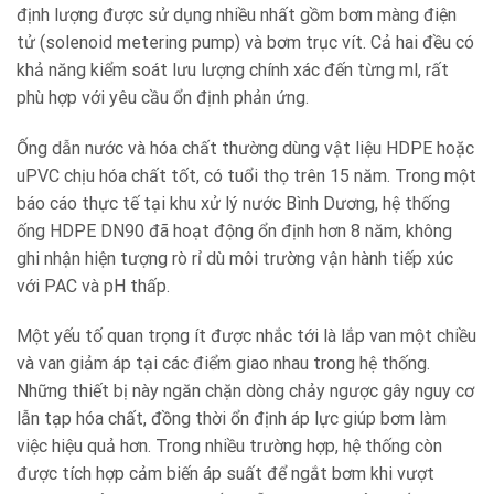
định lượng được sử dụng nhiều nhất gồm bơm màng điện
tử (solenoid metering pump) và bơm trục vít. Cả hai đều có
khả năng kiểm soát lưu lượng chính xác đến từng ml, rất
phù hợp với yêu cầu ổn định phản ứng.
Ống dẫn nước và hóa chất thường dùng vật liệu HDPE hoặc
uPVC chịu hóa chất tốt, có tuổi thọ trên 15 năm. Trong một
báo cáo thực tế tại khu xử lý nước Bình Dương, hệ thống
ống HDPE DN90 đã hoạt động ổn định hơn 8 năm, không
ghi nhận hiện tượng rò rỉ dù môi trường vận hành tiếp xúc
với PAC và pH thấp.
Một yếu tố quan trọng ít được nhắc tới là lắp van một chiều
và van giảm áp tại các điểm giao nhau trong hệ thống.
Những thiết bị này ngăn chặn dòng chảy ngược gây nguy cơ
lẫn tạp hóa chất, đồng thời ổn định áp lực giúp bơm làm
việc hiệu quả hơn. Trong nhiều trường hợp, hệ thống còn
được tích hợp cảm biến áp suất để ngắt bơm khi vượt