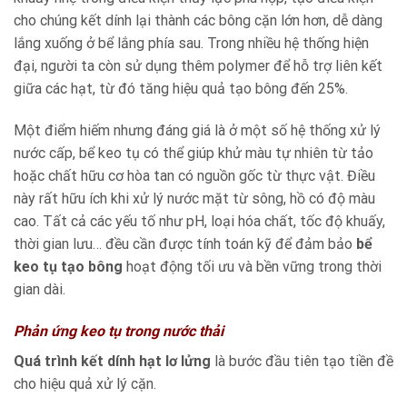
cho chúng kết dính lại thành các bông cặn lớn hơn, dễ dàng
lắng xuống ở bể lắng phía sau. Trong nhiều hệ thống hiện
đại, người ta còn sử dụng thêm polymer để hỗ trợ liên kết
giữa các hạt, từ đó tăng hiệu quả tạo bông đến 25%.
Một điểm hiếm nhưng đáng giá là ở một số hệ thống xử lý
nước cấp, bể keo tụ có thể giúp khử màu tự nhiên từ tảo
hoặc chất hữu cơ hòa tan có nguồn gốc từ thực vật. Điều
này rất hữu ích khi xử lý nước mặt từ sông, hồ có độ màu
cao. Tất cả các yếu tố như pH, loại hóa chất, tốc độ khuấy,
thời gian lưu… đều cần được tính toán kỹ để đảm bảo
bể
keo tụ tạo bông
hoạt động tối ưu và bền vững trong thời
gian dài.
Phản ứng keo tụ trong nước thải
Quá trình kết dính hạt lơ lửng
là bước đầu tiên tạo tiền đề
cho hiệu quả xử lý cặn.