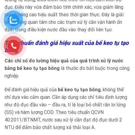
đục. Điều này vừa đảm bảo tính chính xác, vừa giảm lãng
phí và nâng cao hiệu suất theo thời gian thực. Đây là giải
pháp đáng quan tâm cho các trạm xử lý cần vận hành ổn
định trong điều kiện nước đầu vào thay đổi liên tục.
Tiêu chuẩn đánh giá hiệu suất của bể keo tụ tạo
bông
Các chỉ số đo lường hiệu quả của quá trình xử lý nước
bằng bể keo tụ tạo bông
là thước đo bắt buộc trong công
nghiệp.
Để đánh giá hiệu quả của
bể keo tụ tạo bông
, không thể
chỉ dựa vào cảm quan. Cần áp dụng các chỉ tiêu định lượng
như độ đục đầu vào – đầu ra, tỉ lệ loại bỏ chất rắn lơ lửng
(SS) và hàm lượng COD. Theo tiêu chuẩn QCVN
40:2011/BTNMT, nước sau xử lý cần đạt độ đục dưới 2
NTU để đảm bảo chất lượng xả thải loại A.