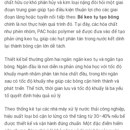
chất hữu cơ khó phân hủy và kim loại nặng đòi hỏi một giai
đoạn trung gian giúp tạo điều kiện thuận lợi cho các giai
đoạn lắng hoặc tuyển nổi tiếp theo.
Bể keo tụ tạo bông
chính là nơi thực hiện quá trình đó. Tại đây, các hóa chất
như phèn nhôm, PAC hoặc polymer sẽ được đưa vào để tạo
phản ứng keo tụ, giúp các hạt phân tán trong nước kết dính
lại thành bông cặn lớn dễ tách.
Thiết kế bể thường gồm hai ngăn: ngăn keo tụ và ngăn tạo
bông. Ngăn đầu là nơi diễn ra phản ứng hóa học với tốc độ
khuấy mạnh nhằm phân tán hóa chất đều, trong khi ngăn
sau có tốc độ khuấy nhẹ giúp các bông cặn hình thành và
phát triển. Thể tích, thời gian lưu và tốc độ khuấy là ba yếu
tố quyết định hiệu quả xử lý.
Theo thống kê tại các nhà máy xử lý nước thải công nghiệp,
hiệu suất loại bỏ cặn lơ lửng có thể tăng từ 30–40% nếu bể
được thiết kế và vận hành đúng chuẩn. Một đặc điểm hiếm