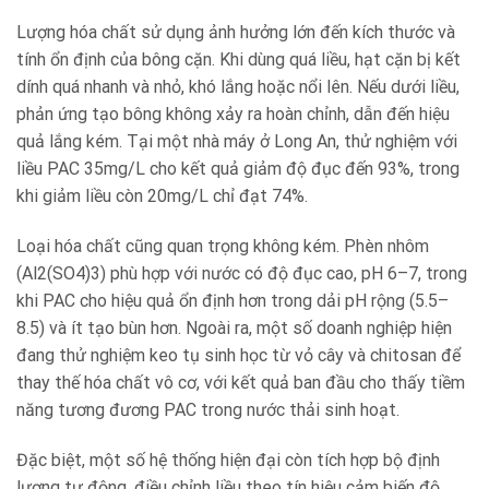
Lượng hóa chất sử dụng ảnh hưởng lớn đến kích thước và
tính ổn định của bông cặn. Khi dùng quá liều, hạt cặn bị kết
dính quá nhanh và nhỏ, khó lắng hoặc nổi lên. Nếu dưới liều,
phản ứng tạo bông không xảy ra hoàn chỉnh, dẫn đến hiệu
quả lắng kém. Tại một nhà máy ở Long An, thử nghiệm với
liều PAC 35mg/L cho kết quả giảm độ đục đến 93%, trong
khi giảm liều còn 20mg/L chỉ đạt 74%.
Loại hóa chất cũng quan trọng không kém. Phèn nhôm
(Al2(SO4)3) phù hợp với nước có độ đục cao, pH 6–7, trong
khi PAC cho hiệu quả ổn định hơn trong dải pH rộng (5.5–
8.5) và ít tạo bùn hơn. Ngoài ra, một số doanh nghiệp hiện
đang thử nghiệm keo tụ sinh học từ vỏ cây và chitosan để
thay thế hóa chất vô cơ, với kết quả ban đầu cho thấy tiềm
năng tương đương PAC trong nước thải sinh hoạt.
Đặc biệt, một số hệ thống hiện đại còn tích hợp bộ định
lượng tự động, điều chỉnh liều theo tín hiệu cảm biến độ