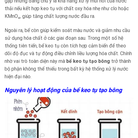
gặp nhưng đáng chú ý là khả năng xử lý mùi hôi của nước
thải nếu kết hợp keo tụ với chất oxy hóa nhẹ như clo hoặc
KMnO₄, giúp tăng chất lượng nước đầu ra.
Ngoài ra, bể còn giúp kiểm soát màu nước và giảm nhu cầu
sử dụng hóa chất ở các giai đoạn sau. Trong một số hệ
thống tiên tiến, bể keo tụ còn tích hợp cảm biến để theo
dõi độ đục và tự động điều chỉnh liều lượng hóa chất. Chính
nhờ vai trò toàn diện này mà
bể keo tụ tạo bông
trở thành
bộ phận không thể thiếu trong bất kỳ hệ thống xử lý nước
hiện đại nào.
Nguyên lý hoạt động của bể keo tụ tạo bông