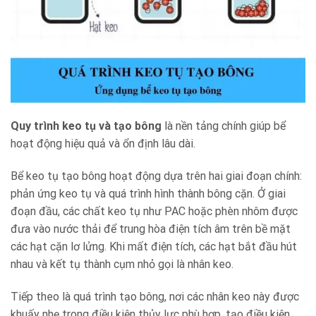
Quy trình keo tụ và tạo bông
là nền tảng chính giúp bể
hoạt động hiệu quả và ổn định lâu dài.
Bể keo tụ tạo bông hoạt động dựa trên hai giai đoạn chính:
phản ứng keo tụ và quá trình hình thành bông cặn. Ở giai
đoạn đầu, các chất keo tụ như PAC hoặc phèn nhôm được
đưa vào nước thải để trung hòa điện tích âm trên bề mặt
các hạt cặn lơ lửng. Khi mất điện tích, các hạt bắt đầu hút
nhau và kết tụ thành cụm nhỏ gọi là nhân keo.
Tiếp theo là quá trình tạo bông, nơi các nhân keo này được
khuấy nhẹ trong điều kiện thủy lực phù hợp, tạo điều kiện