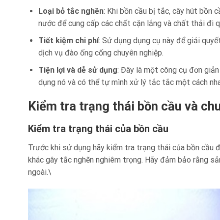
Loại bỏ tắc nghẽn
: Khi bồn cầu bị tắc, cây hút bồn 
nước để cung cấp các chất cặn lắng và chất thải đi 
Tiết kiệm chi phí
: Sử dụng dụng cụ này để giải quyết
dịch vụ đào ống cống chuyên nghiệp.
Tiện lợi và dễ sử dụng
: Đây là một công cụ đơn giả
dụng nó và có thể tự mình xử lý tắc tắc một cách nh
Kiểm tra trạng thái bồn cầu và chu
Kiểm tra trạng thái của bồn cầu
Trước khi sử dụng hãy kiểm tra trạng thái của bồn cầu
khác gây tắc nghẽn nghiêm trọng. Hãy đảm bảo rằng sả
ngoài.\