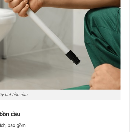
cây hút bồn cầu
 bồn cầu
 ích, bao gồm: