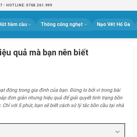
- HOTLINE: 0768.261.999
Hút hầm cầu
Thông cống nghẹt
Nạo Vét Hố Ga
iệu quả mà bạn nên biết
ạt động trong gia đình của bạn. Đừng lo bởi vì trong bài
p đơn giản nhưng hiệu quả để giải quyết tình trạng bồn
. Chỉ với 5 phút, bạn sẽ biết cách xử lý tắc bồn cầu tại nhà