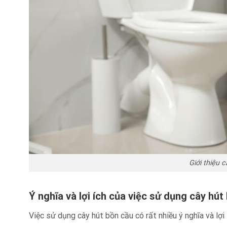
Giới thiệu 
Ý nghĩa và lợi ích của việc sử dụng cây hút
Việc sử dụng cây hút bồn cầu có rất nhiều ý nghĩa và lợi