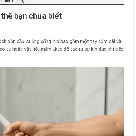
m nhiễm trùng
 thể bạn chưa biết
ạch bồn cầu và ống cống. Nó bao gồm một tay cầm dài và
o su hoặc vật liệu mềm khác để tạo ra sự kín đáo khi tiếp