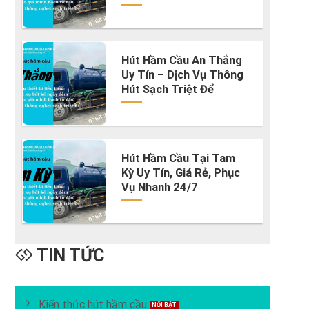
Hút Hầm Cầu An Thắng
Uy Tín – Dịch Vụ Thông
Hút Sạch Triệt Để
Hút Hầm Cầu Tại Tam
Kỳ Uy Tín, Giá Rẻ, Phục
Vụ Nhanh 24/7
TIN TỨC
Kiến thức hút hầm cầu