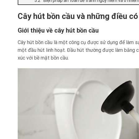
Biện pháp an toàn để tránh nguy hiểm và ô nhiễ
Cây hút bồn cầu và những điều có
Giới thiệu về cây hút bồn cầu
Cây hút bồn cầu là một công cụ được sử dụng để làm s
một đầu hút linh hoạt. Đầu hút thường được làm bằng ca
xúc với bề mặt bồn cầu.