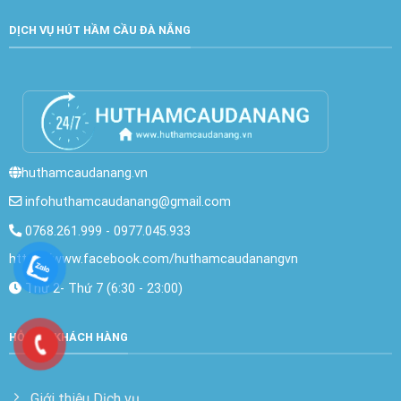
DỊCH VỤ HÚT HẦM CẦU ĐÀ NẴNG
huthamcaudanang.vn
infohuthamcaudanang@gmail.com
0768.261.999
-
0977.045.933
https://www.facebook.com/huthamcaudanangvn
Thứ 2- Thứ 7 (6:30 - 23:00)
HỖ TRỢ KHÁCH HÀNG
Giới thiệu Dịch vụ