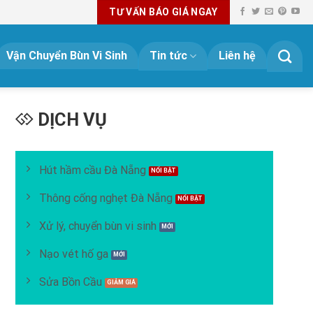
TƯ VẤN BÁO GIÁ NGAY
Vận Chuyển Bùn Vi Sinh
Tin tức
Liên hệ
DỊCH VỤ
Hút hầm cầu Đà Nẵng
Thông cống nghẹt Đà Nẵng
Xử lý, chuyển bùn vi sinh
Nạo vét hố ga
Sửa Bồn Cầu