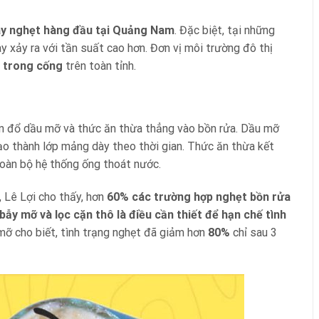
gây nghẹt hàng đầu tại Quảng Nam
. Đặc biệt, tại những
y xảy ra với tần suất cao hơn. Đơn vị môi trường đô thị
c trong cống
trên toàn tỉnh.
en đổ dầu mỡ và thức ăn thừa thẳng vào bồn rửa. Dầu mỡ
ạo thành lớp mảng dày theo thời gian. Thức ăn thừa kết
toàn bộ hệ thống ống thoát nước.
 Lê Lợi cho thấy, hơn
60% các trường hợp nghẹt bồn rửa
 bẫy mỡ và lọc cặn thô là điều cần thiết để hạn chế tình
 mỡ cho biết, tình trạng nghẹt đã giảm hơn
80%
chỉ sau 3