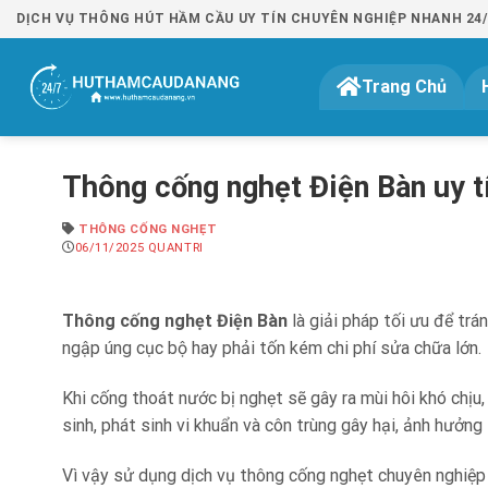
Bỏ
DỊCH VỤ THÔNG HÚT HẦM CẦU UY TÍN CHUYÊN NGHIỆP NHANH 24/7 
qua
nội
Trang Chủ
dung
Thông cống nghẹt Điện Bàn uy tí
THÔNG CỐNG NGHẸT
06/11/2025
QUANTRI
Thông cống nghẹt Điện Bàn
là
giải pháp tối ưu để tr
ngập úng cục bộ hay phải tốn kém chi phí sửa chữa lớn.
Khi cống thoát nước bị nghẹt sẽ gây ra mùi hôi khó chịu
sinh, phát sinh vi khuẩn và côn trùng gây hại, ảnh hưởn
Vì vậy sử dụng
dịch vụ thông cống nghẹt chuyên nghiệp l