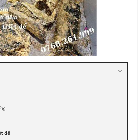
ống
ệt để