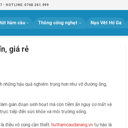
- HOTLINE: 0768.261.999
Hút hầm cầu
Thông cống nghẹt
Nạo Vét Hố Ga
n, giá rẻ
ánh những hậu quả nghiêm trọng hơn như vỡ đường ống,
, làm gián đoạn sinh hoạt mà còn tiềm ẩn nguy cơ mất vệ
g trực tiếp đến sức khỏe và môi trường sống.
à điều vô cùng cần thiết.
huthamcaudanang.vn
tự hào là