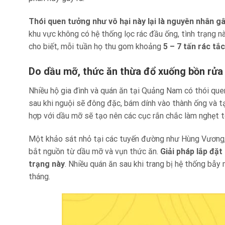
Thói quen tưởng như vô hại này lại là nguyên nhân 
khu vực không có hệ thống lọc rác đầu ống, tình trạng nà
cho biết, mỗi tuần họ thu gom khoảng
5 – 7 tấn rác tắ
Do dầu mỡ, thức ăn thừa đổ xuống bồn rửa
Nhiều hộ gia đình và quán ăn tại Quảng Nam có thói qu
sau khi nguội sẽ đông đặc, bám dính vào thành ống và t
hợp với dầu mỡ sẽ tạo nên các cục rắn chắc làm nghẹt 
Một khảo sát nhỏ tại các tuyến đường như Hùng Vương,
bắt nguồn từ dầu mỡ và vụn thức ăn.
Giải pháp lắp đặt
trạng này
. Nhiều quán ăn sau khi trang bị hệ thống bẫy
tháng.