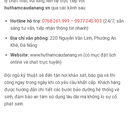
lý chất thải, vui lòng liên hệ trực tiếp với
huthamcaudanang.vn
qua các kênh sau:
Hotline hỗ trợ:
0768.261.999
–
0977.045.933
(24/7, sẵn
sàng tư vấn, tiếp nhận thông tin nhanh)
Địa chỉ văn phòng:
220 Nguyễn Văn Linh, Phường An
Khê, Đà Nẵng
Website:
www.huthamcaudanang.vn (có mục đặt lịch
online và chat trực tuyến)
Đội ngũ kỹ thuật sẽ đến tận nơi khảo sát, báo giá và thi
công ngay trong ngày khi có yêu cầu khẩn cấp. Khách hàng
được hướng dẫn chi tiết các bước bảo dưỡng hệ thống vệ
sinh, đảm bảo an tâm sử dụng lâu dài mà không lo sự cố
phát sinh.