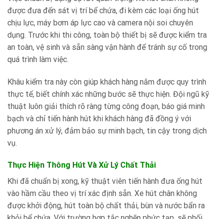
được đưa đến sát vị trí bể chứa, đi kèm các loại ống hút
chịu lực, máy bơm áp lực cao và camera nội soi chuyên
dụng. Trước khi thi công, toàn bộ thiết bị sẽ được kiểm tra
an toàn, vệ sinh và sẵn sàng vận hành để tránh sự cố trong
quá trình làm việc.
Khâu kiểm tra này còn giúp khách hàng nắm được quy trình
thực tế, biết chính xác những bước sẽ thực hiện. Đội ngũ kỹ
thuật luôn giải thích rõ ràng từng công đoạn, báo giá minh
bạch và chỉ tiến hành hút khi khách hàng đã đồng ý với
phương án xử lý, đảm bảo sự minh bạch, tin cậy trong dịch
vụ.
Thực Hiện Thông Hút Và Xử Lý Chất Thải
Khi đã chuẩn bị xong, kỹ thuật viên tiến hành đưa ống hút
vào hầm cầu theo vị trí xác định sẵn. Xe hút chân không
được khởi động, hút toàn bộ chất thải, bùn và nước bẩn ra
khỏi bể chứa. Với trường hợp tắc nghẽn phức tạp, sẽ phối