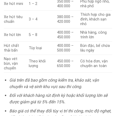
350.000 –
Phù hợp ngõ nhỏ,
Xe hút mini
1 – 2
400.000
nhà phố
Thích hợp cho gia
Xe hút tiêu
380.000 –
3 – 4
đình, khách sạn
chuẩn
420.000
nhỏ
400.000 –
Nhà hàng, công
Xe hút lớn
5 – 8
450.000
trình lớn
Hút chất
400.000 –
Bùn đặc, bể chứa
Tùy loại
thải bẩn
500.000
lâu ngày
Nạo vét
Theo khối
450.000 –
Có hóa đơn, vận
bùn, vận
lượng
650.000
chuyển an toàn
chuyển
Giá trên đã bao gồm công kiểm tra, khảo sát, vận
chuyển và vệ sinh khu vực sau thi công.
Đối với khách hàng rút định kỳ hoặc khối lượng lớn sẽ
được giảm giá từ 5% đến 15%.
Báo giá có thể thay đổi tùy vị trí thi công, mức độ nghẹt,