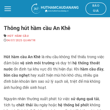
Bỏ
BÁO
qua
GIÁ
nội
dung
Thông hút hầm cầu An Khê
HÚT HẦM CẦU
04/07/2025
QUANTRI
Hút hầm cầu An Khê
là nhu cầu không thể thiếu trong việc
đảm bảo
vệ sinh môi trường
và duy trì
hệ thống thoát
nước
ổn định tại khu vực đô thị hiện đại. Khi
hầm cầu đầy
,
bồn cầu nghẹt
hay xuất hiện mùi hôi khó chịu, nhiều gia
đình băn khoăn làm sao xử lý sạch sẽ, triệt để mà không
ảnh hưởng đến sinh hoạt.
Nguyên nhân thường xuất phát từ việc
sử dụng quá tải
,
tích tụ
chất thải
lâu ngày hoặc
hệ thống bể phốt
không