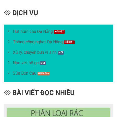
DỊCH VỤ
Hút hầm cầu Đà Nẵng
Thông cống nghẹt Đà Nẵng
Xử lý, chuyển bùn vi sinh
Nạo vét hố ga
Sửa Bồn Cầu
BÀI VIẾT ĐỌC NHIỀU