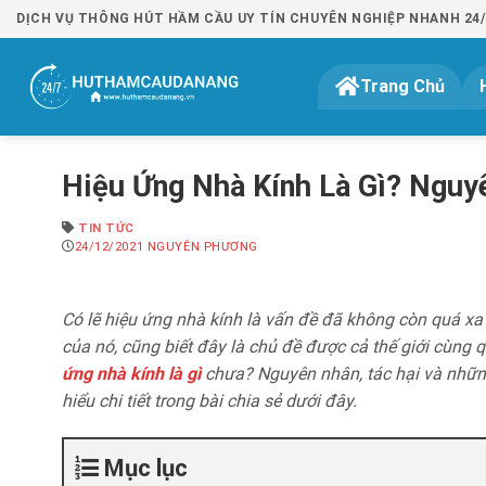
Bỏ
DỊCH VỤ THÔNG HÚT HẦM CẦU UY TÍN CHUYÊN NGHIỆP NHANH 24/7 
qua
nội
Trang Chủ
dung
Hiệu Ứng Nhà Kính Là Gì? Nguy
TIN TỨC
24/12/2021
NGUYÊN PHƯƠNG
Có lẽ hiệu ứng nhà kính là vấn đề đã không còn quá xa 
của nó, cũng biết đây là chủ đề được cả thế giới cùng 
ứng nhà kính là gì
chưa? Nguyên nhân, tác hại và những
hiểu chi tiết trong bài chia sẻ dưới đây.
Mục lục