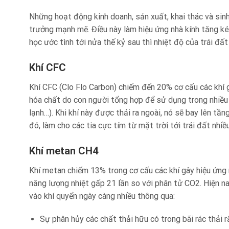
Những hoạt động kinh doanh, sản xuất, khai thác và sin
trưởng mạnh mẽ. Điều này làm hiệu ứng nhà kính tăng ké
học ước tình tới nửa thế kỷ sau thì nhiệt độ của trái đất
Khí CFC
Khí CFC (Clo Flo Carbon) chiếm đến 20% cơ cấu các khí g
hóa chất do con người tổng hợp để sử dụng trong nhiều 
lạnh…). Khi khí này được thải ra ngoài, nó sẽ bay lên tầ
đó, làm cho các tia cực tím từ mặt trời tới trái đất nh
Khí metan CH4
Khí metan chiếm 13% trong cơ cấu các khí gây hiệu ứng 
năng lượng nhiệt gấp 21 lần so với phân tử CO2. Hiện n
vào khí quyển ngày càng nhiều thông qua:
Sự phân hủy các chất thải hữu có trong bãi rác thải r