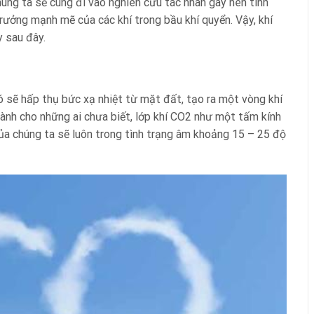
chúng ta sẽ cùng đi vào nghiên cứu tác nhân gây nên tình
trưởng mạnh mẽ của các khí trong bầu khí quyển. Vậy, khí
y sau đây.
nó sẽ hấp thụ bức xạ nhiệt từ mặt đất, tạo ra một vòng khí
 Dành cho những ai chưa biết, lớp khí CO2 như một tấm kính
của chúng ta sẽ luôn trong tình trạng âm khoảng 15 – 25 độ