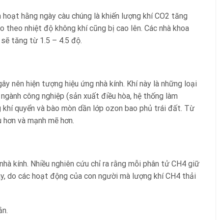
h hoạt hằng ngày càu chúng là khiến lượng khí CO2 tăng
o theo nhiệt độ không khí cũng bị cao lên. Các nhà khoa
 sẽ tăng từ 1.5 – 4.5 độ.
ây nên hiện tượng hiệu ứng nhà kính. Khí này là những loại
ngành công nghiệp (sản xuất điều hòa, hệ thống làm
ng khí quyển và bào mòn dần lớp ozon bao phủ trái đất. Từ
iều hơn và mạnh mẽ hơn.
nhà kính. Nhiều nghiên cứu chỉ ra rằng mỗi phân tử CH4 giữ
ay, do các hoạt động của con người mà lượng khí CH4 thải
ắn.