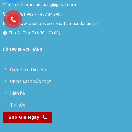
infohuthamcaudanang@gmail.com
0768.261.999
-
0977.045.933
https://www.facebook.com/huthamcaudanangvn
Thứ 2- Thứ 7 (6:30 - 23:00)
HỖ TRỢ KHÁCH HÀNG
Giới thiệu Dịch vụ
Chính sách bảo mật
Liên hệ
Tin tức
Báo Giá Ngay