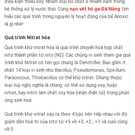
điều kiện thiếu oxy. Nhằm loại bỏ chất ô nhiễm nằm trong
hệ thống xử lý nước thải. Cùng
nạo vét hố ga Đà Nẵng
tìm
hiểu các quá trình trong nguyên lý hoạt động của bể Anoxic
là gì nhé!
Quá trình Nitrat hóa
Quá trình khử nitrat hóa là quá trình chuyển hoá hợp chất
nitơ thành phần tử nitơ (N2). Các chủng vi sinh tham gia quá
trình khử Nitrat có tên gọi chung là Denitrifier. Bao gồm ít
nhất 14 loại vi sinh như Bacillus, Pseudomonas, Spirillum,
Paracoccus, Thiobacillus có thể khử nitrat. Chúng thuộc
loại tuỳ nghi, nghĩa là chúng có thể sử dụng oxy, hoặc
nitrat, hay nitrit làm chất oxy hóa (nhận điện tử) trong phản
ứng sinh hoá.
Quá trình khử nitrat xảy ra theo 4 bậc liên tiếp nhau với độ
giảm dần hoá trị của nitơ từ +5 về +3; +2 ; +1 và cuối cùng
về 0