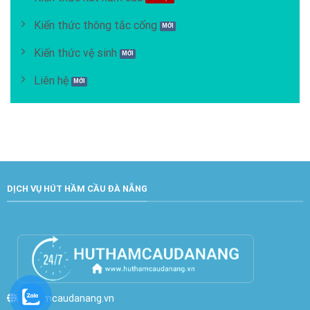
Kiến thức thông tắc cống
Kiến thức vệ sinh
Liên hệ
DỊCH VỤ HÚT HẦM CẦU ĐÀ NẴNG
huthamcaudanang.vn