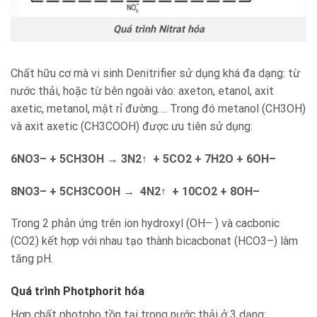
Quá trình Nitrat hóa
Chất hữu cơ mà vi sinh Denitrifier sử dụng khá đa dạng: từ
nước thải, hoặc từ bên ngoài vào: axeton, etanol, axit
axetic, metanol, mật rỉ đường…. Trong đó metanol (CH3OH)
và axit axetic (CH3COOH) được ưu tiên sử dụng:
6NO3– + 5CH3OH → 3N2↑ + 5CO2 + 7H2O + 6OH–
8NO3– + 5CH3COOH → 4N2↑ + 10CO2 + 8OH–
Trong 2 phản ứng trên ion hydroxyl (OH– ) và cacbonic
(CO2) kết hợp với nhau tạo thành bicacbonat (HCO3–) làm
tăng pH.
Quá trình Photphorit hóa
Hợp chất photpho tồn tại trong nước thải ở 3 dạng: