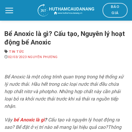
Bỏ
BÁO
qua
GIÁ
nội
dung
Bể Anoxic là gì? Cấu tạo, Nguyên lý hoạt
động bể Anoxic
TIN TỨC
02/03/2023
NGUYÊN PHƯƠNG
Bể Anoxic là một công trình quan trọng trong hệ thống xử
lý nước thải. Hầu hết trong các loại nước thải đều chứa
hợp chất nitơ và photpho. Những hợp chất này cần phải
loại bỏ ra khỏi nước thải trước khi xả thải ra nguồn tiếp
nhận.
Vậy
bể Anoxic là gì
?
Cấu tạo và nguyên lý hoạt động ra
sao? Bể đặt ở vị trí nào sẽ mang lại hiệu quả cao?Thông