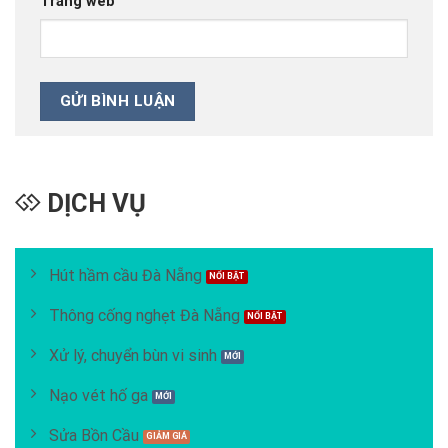
Trang web
DỊCH VỤ
Hút hầm cầu Đà Nẵng
Thông cống nghẹt Đà Nẵng
Xử lý, chuyển bùn vi sinh
Nạo vét hố ga
Sửa Bồn Cầu