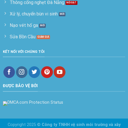
Thông cống nghẹt Đà Nẵng
Xử lý, chuyển bùn vi sinh
Nạo vét hố ga
Sửa Bồn Cầu
KẾT NỐI VỚI CHÚNG TÔI
ĐƯỢC BẢO VỆ BỞI
Copyright 2025 ©
Công ty TNHH vệ sinh môi trường và xây