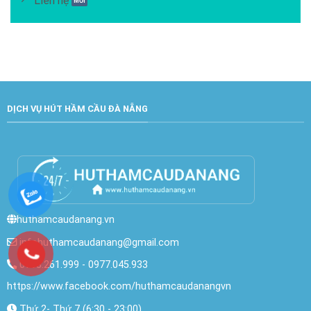
Liên hệ
DỊCH VỤ HÚT HẦM CẦU ĐÀ NẴNG
huthamcaudanang.vn
infohuthamcaudanang@gmail.com
0768.261.999
-
0977.045.933
https://www.facebook.com/huthamcaudanangvn
Thứ 2- Thứ 7 (6:30 - 23:00)