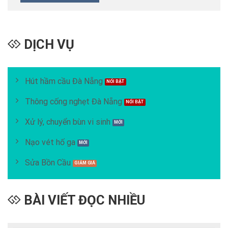
DỊCH VỤ
Hút hầm cầu Đà Nẵng
Thông cống nghẹt Đà Nẵng
Xử lý, chuyển bùn vi sinh
Nạo vét hố ga
Sửa Bồn Cầu
BÀI VIẾT ĐỌC NHIỀU